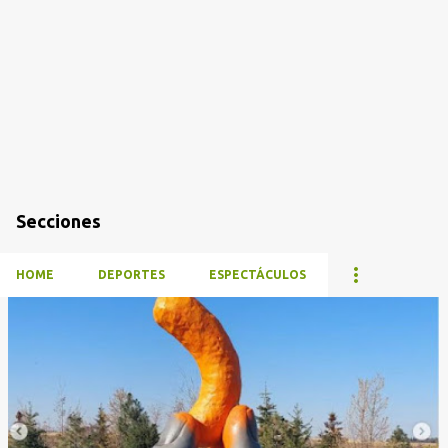
Secciones
HOME
DEPORTES
ESPECTÁCULOS
E
n
t
r
a