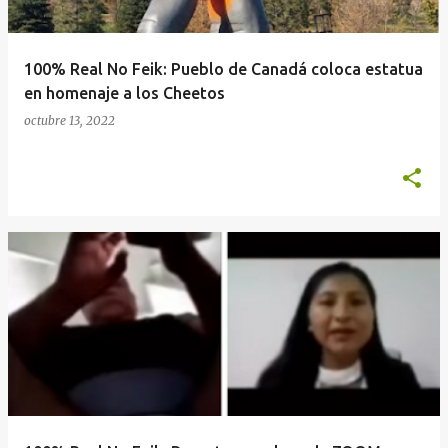
d
a
100% Real No Feik: Pueblo de Canadá coloca estatua
s
en homenaje a los Cheetos
octubre 13, 2022